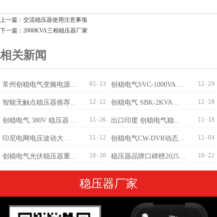
上一篇：交流稳压器使用注意事项
下一篇：2000KVA三相稳压器厂家
相关新闻
01-13
12-29
常州创稳电气变频电源成功出口越南，国际化布局稳步推进
创稳电气SVC-1000VA稳压器获100台订单适配监控220V/110V
12-22
12-18
智能无触点稳​压器推荐：免维护+稳压精度±0.5%
创稳电气 SBK-2KVA 三相干式变压器 380V 转 220V 批量订购完成
11-26
11-18
创稳电气 380V 稳压器 500KVA 成功出口马来西亚 赋能精密制造电压稳定新标杆
出口印度 创稳电气稳压器厂家：中国智造筑牢南亚供电防线
11-12
11-04
印尼电网电压波动大 创稳电气稳压器提供稳定解决方案
创稳电气CW-DVR动态电压恢复装置-专业治理
10-30
10-22
创稳电气光伏稳压器重磅发布：300V-460V宽幅输入，±1%稳压精度适配全场景
稳压器品牌口碑榜2025最新
稳压器厂家