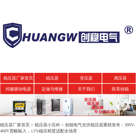
稳压器厂家首页
稳压器
变压器
调压器
伺服驱动电源
定做与维修
关于我们
联系创稳
稳压器厂家首页
>
稳压器小百科
>
创稳电气光伏稳压器重磅发布：300V-
460V宽幅输入，±1%稳压精度适配全场景