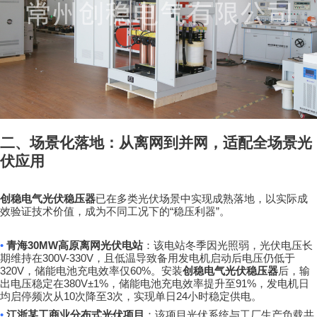
二、场景化落地：从离网到并网，适配全场景光
伏应用
创稳电气光伏稳压器
已在多类光伏场景中实现成熟落地，以实际成
“
”
效验证技术价值，成为不同工况下的
稳压利器
。
•
30MW
青海
高原离网光伏电站
：该电站冬季因光照弱，光伏电压长
300V-330V
期维持在
，且低温导致备用发电机启动后电压仍低于
320V
60%
，储能电池充电效率仅
。安装
创稳电气光伏稳压器
后，输
380V±1%
91%
出电压稳定在
，储能电池充电效率提升至
，发电机日
10
3
24
均启停频次从
次降至
次，实现单日
小时稳定供电。
•
江浙某工商业分布式光伏项目
：该项目光伏系统与工厂生产负载共