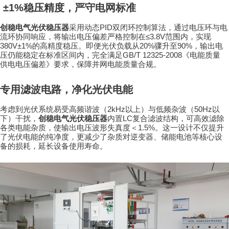
±1%
稳压精度，严守电网标准
PID
创稳电气光伏稳压器
采用动态
双闭环控制算法，通过电压环与电
≤3.8V
流环协同响应，将输出电压偏差严格控制在
范围内，实现
380V±1%
20%
90%
的高精度稳压。即便光伏负载从
骤升至
，输出电
GB/T 12325-2008
压仍能稳定在标准区间内，完全满足
《电能质量
供电电压偏差》要求，保障并网电能质量合规。
专用滤波电路，净化光伏电能
2kHz
50Hz
考虑到光伏系统易受高频谐波（
以上）与低频杂波（
以
LC
下）干扰，
创稳电气光伏稳压器
内置
复合滤波结构，可高效滤除
1.5%
各类电能杂质，使输出电压波形失真度＜
。这一设计不仅提升
了光伏电能的纯净度，更减少了杂质对逆变器、储能电池等核心设
备的损耗，延长设备使用寿命。