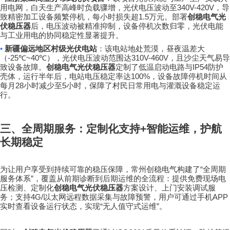
340V-420V
用电网，白天生产高峰时负载骤增，光伏电压波动至
，导
1.5
致精密加工设备频繁停机，每小时损失超
万元。部署
创稳电气光
伏稳压器
后，电压波动被精准抑制，设备停机次数归零，光伏电能
与工业用电的协同稳定性显著提升。
•
新疆偏远地区村级光伏电站
：该电站地处荒漠，昼夜温差大
-25℃~40℃
310V-460V
（
），光伏电压波动范围达
，且沙尘天气易导
IP54
致设备故障。
创稳电气光伏稳压器
定制了低温启动电路与
防护
100%
壳体，运行半年后，电站电压稳定率达
，设备故障停机时间从
28
5
每月
小时减少至
小时，保障了村民日常用电与灌溉设备稳定运
行。
三、全周期服务：定制化支持
+
智能运维，护航
长期稳定
“
为让用户享受到持续可靠的稳压保障，常州创稳电气构建了
全周期
”
服务体系
，覆盖从前期诊断到后期运维的全流程：提供免费现场电
压检测、定制化
创稳电气光伏稳压器
方案设计、上门安装调试服
4G/
APP
务；支持
以太网远程数据采集与故障预警，用户可通过手机
“
”
实时查看设备运行状态，实现
无人值守式运维
。