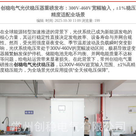
创稳电气光伏稳压器重磅发布：300V-460V宽幅输入，±1%稳压
精度适配全场景
编辑: 时间: 2025-10-30 11:09 浏览量: 199
在全球能源转型加速推进的背景下，光伏系统已成为新能源发电的
核心力量，其运行稳定性直接决定发电效率、设备寿命与并网合规
性。然而，受光照强度昼夜变化、季节温差波动及负载瞬时突变影
300V-460V
响，光伏系统电压常处于
的宽幅波动区间，极易导致逆变
器频繁触发保护停机、储能电池充电不均衡、并网电能质量不达标
等问题，给电站运营带来显著损失。在此背景下，常州
创稳电气
重
300V-460V
±1%
磅推出
创稳电气光伏
稳压器
，以
超宽输入范围、
高精
“
”
度稳压能力，为全场景光伏应用提供
全天候电压保障
。