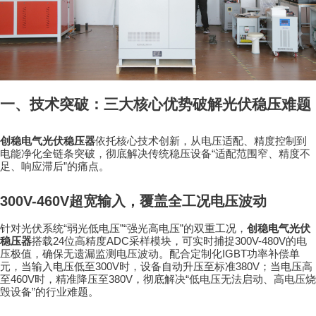
一、技术突破：三大核心优势破解光伏稳压难题
创稳电气光伏稳压器
依托核心技术创新，从电压适配、精度控制到
“
电能净化全链条突破，彻底解决传统稳压设备
适配范围窄、精度不
”
足、响应滞后
的痛点。
300V-460V
超宽输入，覆盖全工况电压波动
“
”“
”
针对光伏系统
弱光低电压
强光高电压
的双重工况，
创稳电气光伏
24
ADC
300V-480V
稳压器
搭载
位高精度
采样模块，可实时捕捉
的电
IGBT
压极值，确保无遗漏监测电压波动。配合定制化
功率补偿单
300V
380V
元，当输入电压低至
时，设备自动升压至标准
；当电压高
460V
380V
“
至
时，精准降压至
，彻底解决
低电压无法启动、高电压烧
”
毁设备
的行业难题。