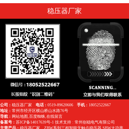
稳压器厂家
公司 :
稳压器厂家
电话 :
0519-89620606
手机 :
18052522667
地址 :
常州市经开区横山桥山水路76号
导航 :
网站地图
,
百度蜘蛛
,
在线留言
备案号 :
苏ICP备14017639号-1
技术支持 :
常州创稳电气有限公司
主营产品 :
稳压器厂家
、
ZBW系列三相智能无触点稳压器
,SBW大功率