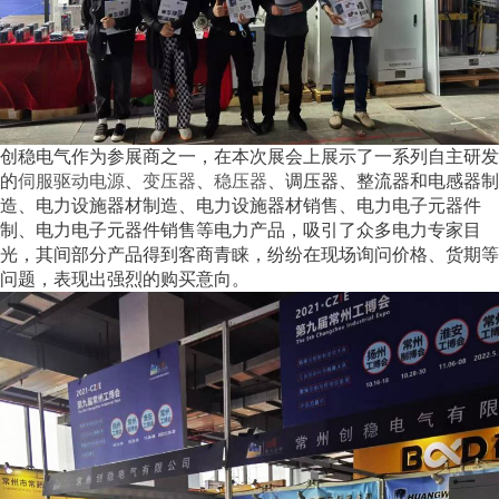
创稳电气作为参展商之一，在本次展会上展示了一系列自主研发
的
伺服驱动电源
、
变压器
、
稳压器
、调压器、整流器和电感器制
造、电力设施器材制造、电力设施器材销售、电力电子元器件
制、电力电子元器件销售等电力产品，吸引了众多电力专家目
光，其间部分产品得到客商青睐，纷纷在现场询问价格、货期等
问题，表现出强烈的购买意向。