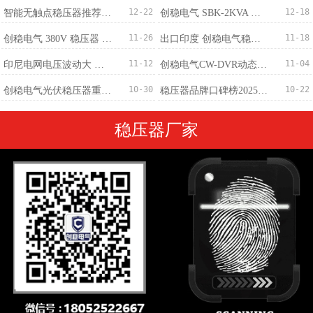
12-22
12-18
智能无触点稳​压器推荐：免维护+稳压精度±0.5%
创稳电气 SBK-2KVA 三相干式变压器 380V 转 220V 批量订购完成
11-26
11-18
创稳电气 380V 稳压器 500KVA 成功出口马来西亚 赋能精密制造电压稳定新标杆
出口印度 创稳电气稳压器厂家：中国智造筑牢南亚供电防线
11-12
11-04
印尼电网电压波动大 创稳电气稳压器提供稳定解决方案
创稳电气CW-DVR动态电压恢复装置-专业治理
10-30
10-22
创稳电气光伏稳压器重磅发布：300V-460V宽幅输入，±1%稳压精度适配全场景
稳压器品牌口碑榜2025最新
稳压器厂家