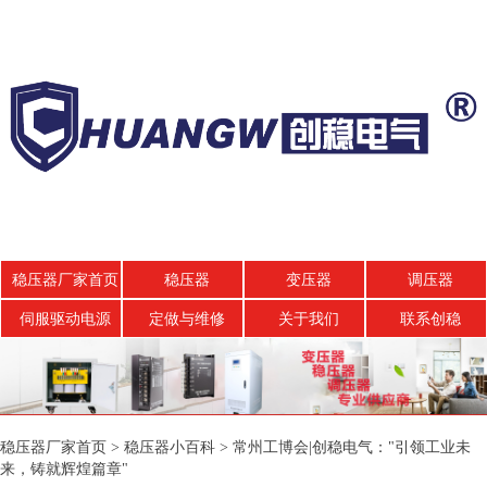
稳压器厂家首页
稳压器
变压器
调压器
伺服驱动电源
定做与维修
关于我们
联系创稳
稳压器厂家首页
>
稳压器小百科
>
常州工博会|创稳电气："引领工业未
来，铸就辉煌篇章"‌