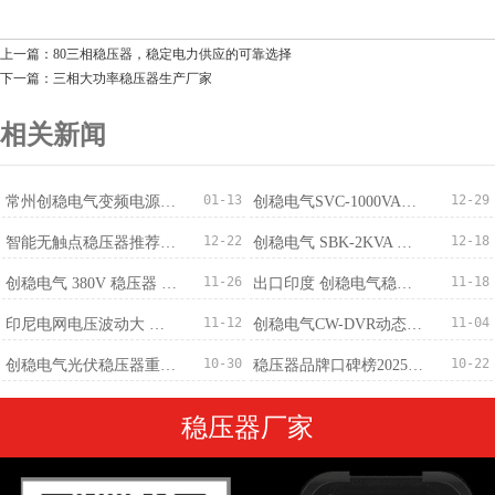
上一篇：80三相稳压器，稳定电力供应的可靠选择
下一篇：三相大功率稳压器生产厂家
相关新闻
01-13
12-29
常州创稳电气变频电源成功出口越南，国际化布局稳步推进
创稳电气SVC-1000VA稳压器获100台订单适配监控220V/110V
12-22
12-18
智能无触点稳​压器推荐：免维护+稳压精度±0.5%
创稳电气 SBK-2KVA 三相干式变压器 380V 转 220V 批量订购完成
11-26
11-18
创稳电气 380V 稳压器 500KVA 成功出口马来西亚 赋能精密制造电压稳定新标杆
出口印度 创稳电气稳压器厂家：中国智造筑牢南亚供电防线
11-12
11-04
印尼电网电压波动大 创稳电气稳压器提供稳定解决方案
创稳电气CW-DVR动态电压恢复装置-专业治理
10-30
10-22
创稳电气光伏稳压器重磅发布：300V-460V宽幅输入，±1%稳压精度适配全场景
稳压器品牌口碑榜2025最新
稳压器厂家