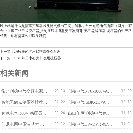
以上就是什么是隔离变压器以及特点做出了初步解释，常州创稳电气有限公司是一家
专业从事三相干式变压器,控制变压器,R型变压器,环形变压器,稳压器,调压器的生产及
销售，如有需要欢迎联系我们。
上一篇：稳压器的过压保护是什么意思
下一篇：CNC加工中心为什么用稳压器
相关新闻
01-13
12-29
常州创稳电气变频电源成功出口越南，国际化布局稳步推进
创稳电气SVC-1000VA稳压器获100台订单适配监控220V/110V
12-22
12-18
智能无触点稳​压器推荐：免维护+稳压精度±0.5%
创稳电气 SBK-2KVA 三相干式变压器 380V 转 220V 批量订购完成
11-26
11-18
创稳电气 380V 稳压器 500KVA 成功出口马来西亚 赋能精密制造电压稳定新标杆
出口印度 创稳电气稳压器厂家：中国智造筑牢南亚供电防线
11-12
11-04
印尼电网电压波动大 创稳电气稳压器提供稳定解决方案
创稳电气CW-DVR动态电压恢复装置-专业治理