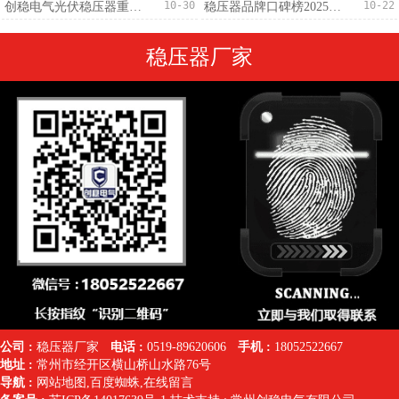
10-30
10-22
创稳电气光伏稳压器重磅发布：300V-460V宽幅输入，±1%稳压精度适配全场景
稳压器品牌口碑榜2025最新
稳压器厂家
公司 :
稳压器厂家
电话 :
0519-89620606
手机 :
18052522667
地址 :
常州市经开区横山桥山水路76号
导航 :
网站地图
,
百度蜘蛛
,
在线留言