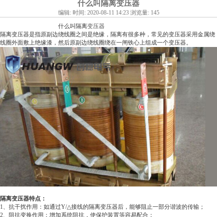
什么叫隔离变压器
编辑: 时间: 2020-08-11 14:23 浏览量: 145
什么叫隔离
变压器
隔离变压器是指原副边绕线圈之间是绝缘，隔离有很多种，常见的变压器采用金属绕
线圈外面敷上绝缘漆，然后原副边绕线圈绕在一闸铁心上组成一个变压器。
隔离变压器特点：
1、抗干扰作用：如通过Y/△接线的隔离变压器后，能够阻止一部分谐波的传输；
2、阻抗变换作用：增加系统阻抗，使保护装置等容易配合；