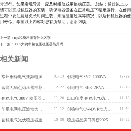
常运行。如果发现异常，应及时维修或更换稳压器。 总结：通过以上步
骤可以完成稳压器的安装，确保电器设备在正常电压下稳定运行。在使用
过程中要注意避免长时间过载、潮湿温度过高等情况，以延长稳压器的使
用寿命。希望以上内容对您有所帮助，谢谢阅读。
上一篇：ups和稳压器有什么区别
下一篇：380v大功率超低压稳压器能用吗
相关新闻
01-13
12-29
常州创稳电气变频电源成功出口越南，国际化布局稳步推进
创稳电气SVC-1000VA稳压器获100台订单适配监控220V/110V
12-22
12-18
智能无触点稳​压器推荐：免维护+稳压精度±0.5%
创稳电气 SBK-2KVA 三相干式变压器 380V 转 220V 批量订购完成
11-26
11-18
创稳电气 380V 稳压器 500KVA 成功出口马来西亚 赋能精密制造电压稳定新标杆
出口印度 创稳电气稳压器厂家：中国智造筑牢南亚供电防线
11-12
11-04
印尼电网电压波动大 创稳电气稳压器提供稳定解决方案
创稳电气CW-DVR动态电压恢复装置-专业治理
10-30
10-22
创稳电气光伏稳压器重磅发布：300V-460V宽幅输入，±1%稳压精度适配全场景
稳压器品牌口碑榜2025最新