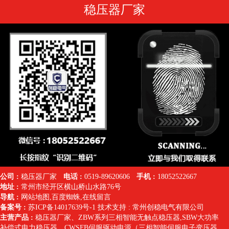
稳压器厂家
公司 :
稳压器厂家
电话 :
0519-89620606
手机 :
18052522667
地址 :
常州市经开区横山桥山水路76号
导航 :
网站地图
,
百度蜘蛛
,
在线留言
备案号 :
苏ICP备14017639号-1
技术支持 :
常州创稳电气有限公司
主营产品 :
稳压器厂家
、
ZBW系列三相智能无触点稳压器
,SBW大功率
补偿式电力稳压器
、
CWSFB伺服驱动电源（三相智能伺服电子变压器