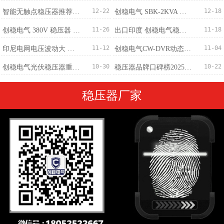
12-22
12-18
智能无触点稳​压器推荐：免维护+稳压精度±0.5%
创稳电气 SBK-2KVA 三相干式变压器 380V 转 220V 批量订购完成
11-26
11-18
创稳电气 380V 稳压器 500KVA 成功出口马来西亚 赋能精密制造电压稳定新标杆
出口印度 创稳电气稳压器厂家：中国智造筑牢南亚供电防线
11-12
11-04
印尼电网电压波动大 创稳电气稳压器提供稳定解决方案
创稳电气CW-DVR动态电压恢复装置-专业治理
10-30
10-22
创稳电气光伏稳压器重磅发布：300V-460V宽幅输入，±1%稳压精度适配全场景
稳压器品牌口碑榜2025最新
稳压器厂家