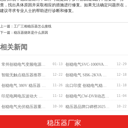
查，找出具体原因并采取相应的措施进行修复。如果无法确定问题所在，
建议寻求专业人士的帮助进行诊断和修复。
上一篇：工厂三相稳压器怎么接线
下一篇：稳压器烧坏是什么原因
相关新闻
01-13
12-29
常州创稳电气变频电源成功出口越南，国际化布局稳步推进
创稳电气SVC-1000VA稳压器获100台订单适配监控220V/110V
12-22
12-18
智能无触点稳​压器推荐：免维护+稳压精度±0.5%
创稳电气 SBK-2KVA 三相干式变压器 380V 转 220V 批量订购完成
11-26
11-18
创稳电气 380V 稳压器 500KVA 成功出口马来西亚 赋能精密制造电压稳定新标杆
出口印度 创稳电气稳压器厂家：中国智造筑牢南亚供电防线
11-12
11-04
印尼电网电压波动大 创稳电气稳压器提供稳定解决方案
创稳电气CW-DVR动态电压恢复装置-专业治理
10-30
10-22
创稳电气光伏稳压器重磅发布：300V-460V宽幅输入，±1%稳压精度适配全场景
稳压器品牌口碑榜2025最新
稳压器厂家