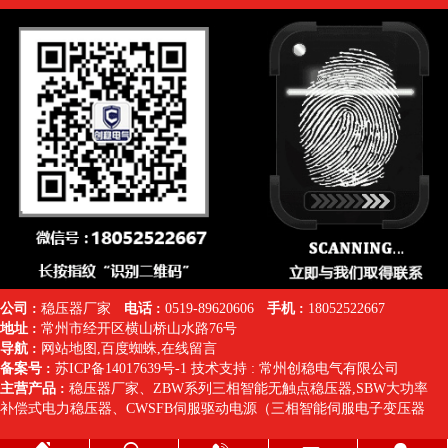
公司 :
稳压器厂家
电话 :
0519-89620606
手机 :
18052522667
地址 :
常州市经开区横山桥山水路76号
导航 :
网站地图
,
百度蜘蛛
,
在线留言
备案号 :
苏ICP备14017639号-1
技术支持 :
常州创稳电气有限公司
主营产品 :
稳压器厂家
、
ZBW系列三相智能无触点稳压器
,SBW大功率
补偿式电力稳压器
、
CWSFB伺服驱动电源（三相智能伺服电子变压器