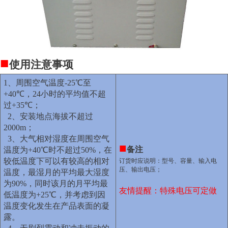
■
使用注意事项
1
、周围空气温度
-25
℃
至
+40
℃
，
24
小时的平均值不超
过
+35
℃
；
2
、安装地点海拔不超过
2000m
；
3
、大气相对湿度在周围空气
■
备注
温度为
+40
℃
时不超过
50%
，在
较低温度下可以有较高的相对
订货时应说明：型号、容量、输入电
压、输出电压；
温度，最湿月的平均最大湿度
为
90%
，同时该月的月平均最
友情提醒：特殊电压可定做
低温度为
+25
℃
，并考虑到因
温度变化发生在产品表面的凝
露。