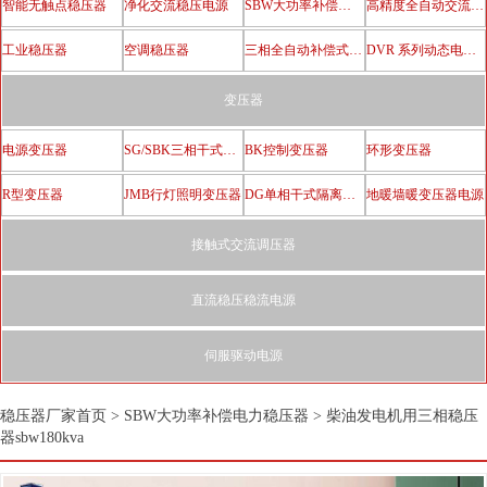
智能无触点稳压器
净化交流稳压电源
SBW大功率补偿电力稳压器
高精度全自动交流稳压器
工业稳压器
空调稳压器
三相全自动补偿式电力稳压器
DVR 系列动态电压恢复器
变压器
电源变压器
SG/SBK三相干式隔离变压器
BK控制变压器
环形变压器
R型变压器
JMB行灯照明变压器
DG单相干式隔离变压器
地暖墙暖变压器电源
接触式交流调压器
直流稳压稳流电源
伺服驱动电源
稳压器厂家首页
>
SBW大功率补偿电力稳压器
>
柴油发电机用三相稳压
器sbw180kva