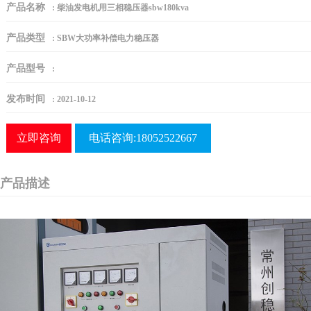
产品名称
:
柴油发电机用三相稳压器sbw180kva
产品类型
:
SBW大功率补偿电力稳压器
产品型号
:
发布时间
:
2021-10-12
立即咨询
电话咨询:18052522667
产品描述