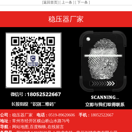
[
返回首页
] [
上一条
] [
下一条
]
稳压器厂家
公司 :
稳压器厂家
电话 :
0519-89620606
手机 :
18052522667
地址 :
常州市经开区横山桥山水路76号
导航 :
网站地图
,
百度蜘蛛
,
在线留言