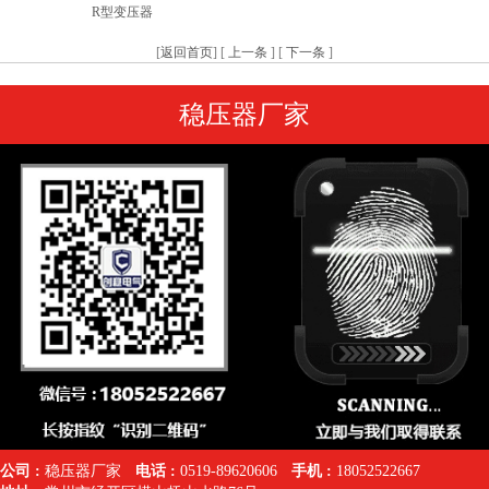
R型变压器
[
返回首页
] [
上一条
] [
下一条
]
稳压器厂家
公司 :
稳压器厂家
电话 :
0519-89620606
手机 :
18052522667