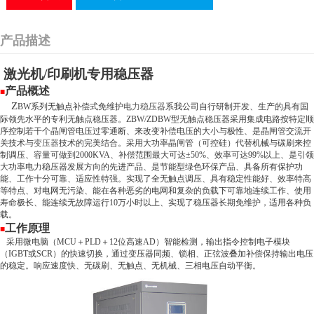
产品描述
激光机
/
印刷机专用稳压器
产品概述
■
Z
BW
系列无触点补偿式免维护
电力稳压器
系我公司自行研制开发、生产的具有国
际领
先水平的专利无触点稳压器。
ZBW/ZDBW
型无触点稳压器采用集成电路按特定顺
序控制若干个晶闸管电压过零通断、来改变补偿电压的大小与极性、是晶闸管交流开
关技术与
变压器
技术的完美结合。采用大功率晶闸管（可控硅）代替机械与碳刷来控
制调压、容量可做
到
2000KVA
、补偿范围最大可达±
50%
、效率可达
99%
以上、是引领
大功率电力稳压器发展方向的先进产品、是节能型绿色环保产品、具备所有保护功
能、工作十分可靠、适应性
特强。实现了全无触点调压、具有稳定性能好、效率特高
等特点、对电网无污染、能在各种恶劣的电网和复杂的负载下可靠地连续工作、使用
寿命极长、能连续无故障运行
10
万小时以上、实现了稳压器长期免维护，适用各种负
载。
工作原理
■
采用微电脑（MCU＋PLD＋12位高速AD）智能检测，输出指令控制电子模块
（IGBT或SCR）的快速切换，通过变压器同频、锁相、正弦波叠加补偿保持输出电压
的稳定。响应速度快、无碳刷、无触点、无机械、三相电压自动平衡。