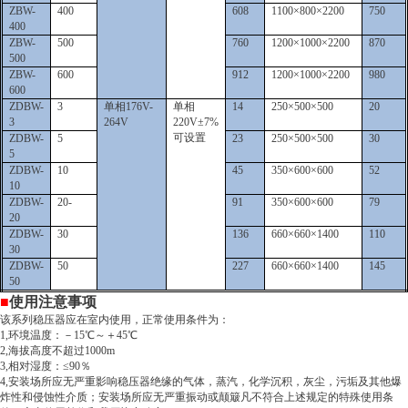
ZBW-
400
608
1100
×800×2200
750
400
ZBW-
500
760
1200
×1000×2200
870
500
ZBW-
600
912
1200
×1000×2200
980
600
ZDBW-
3
单相
176V-
单相
14
250
×500×500
20
3
264V
220V±7%
可设置
ZDBW-
5
23
250
×500×500
30
5
ZDBW-
10
45
350
×600×600
52
10
ZDBW-
20-
91
350
×600×600
79
20
ZDBW-
30
136
660
×660×1400
110
30
ZDBW-
50
227
660
×660×1400
145
50
■
使用注意事项
该系列稳压器应在室内使用，正常使用条件为：
1,
环境温度：－15℃～＋45℃
2,海拔高度不超过1000m
3,相对湿度：
≤
90
％
4,
安装场所应无严重影响稳压器绝缘的气体，蒸汽，化学沉积，灰尘，污垢及其他爆
炸性和侵蚀性介质；安装场所应无严重振动或颠簸凡不符合上述规定的特殊使用条