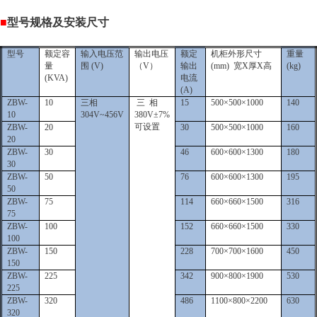
■
型号规格及安装尺寸
型号
额定容
输入电压范
输出电压
额定
机柜外形尺寸
重量
量
围 (V)
（V）
输出
(mm) 宽X厚X高
(kg)
(KVA)
电流
(A)
ZBW-
10
三相
三 相
15
500
×500×1000
140
10
304V~456V
380V±7%
可设置
ZBW-
20
30
500
×500×1000
160
20
ZBW-
30
46
600
×600×1300
180
30
ZBW-
50
76
600
×600×1300
195
50
ZBW-
75
114
660
×660×1500
316
75
ZBW-
100
152
660
×660×1500
330
100
ZBW-
150
228
700
×700×1600
450
150
ZBW-
225
342
900
×800×1900
530
225
ZBW-
320
486
1100
×800×2200
630
320