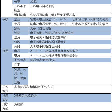
效率
≥
98%
三相不平
三相电压自动平衡
衡度
延时输出
先稳压再输出（保护设备不受冲击）
保护
过压
输出相电压超过10%（245V），切断输出或不间断转向旁路
欠压
输出相电压低于10%（195V），切断输出或不间断转向旁路
缺相
具备（自动切断）
过载
电子检测，过载3分钟内切断输出
过流
电子检测和断路器双重保护
短路
电子检测和断路器双重保护
旁路
人工或不间断自动旁路
指示
电压
A
、B、C三相分别具有真有效值数字
电流
A
、B、C三相分别具有真有效值数字
工作状态
稳压状态/市电状态
异常
过压、欠
压、过
载、保险
丝断
工作
具有稳压和市电两种工作方式
方式
过载
5
倍额定电流1秒钟
能力
维护
免维护
方式