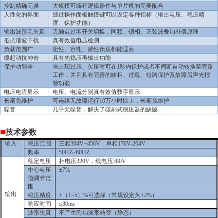
控制精确无误
大规模可编程逻辑器件与单片机的完美配合
人性化的界面
通过操作面板触摸键可以设定各种指标（输出电压、稳压精
度、保护功能）
输出波形无失真
无触点过零开关切换，同频、锁相、正弦波叠加补偿原理
抵抗谐波干扰
真有效值电压检测
负载范围广
阻性、容性、感性负载都能适应
缓起动抗冲击
具有先稳压再输出功能
保护功能全
当出现过压、欠压时可在1秒内保护或者不间断自动转换至旁路
工作，并且具有完善的缺相、过载、短路保护及故障后声光报
警功能
电压电流显示
电压、电流分别真有效值数字显示
长期免维护
可连续无故障运行10万小时以上，长期免维护
噪音
几乎无噪音，解决了碳刷式稳压器的缺憾
■
技术参数
输入
稳压范围
三相304V~456V 单相176V-264V
频率
50HZ~60HZ
额定电压
相电压220V，线电压380V
中心电压
±
7%
值调节范
围
输出
稳压精度
±
（1~5）%可选择（常规设定为
±
2%
）
响应时间
≤
30ms
波形失真
不产生附加波形畸变（静态）