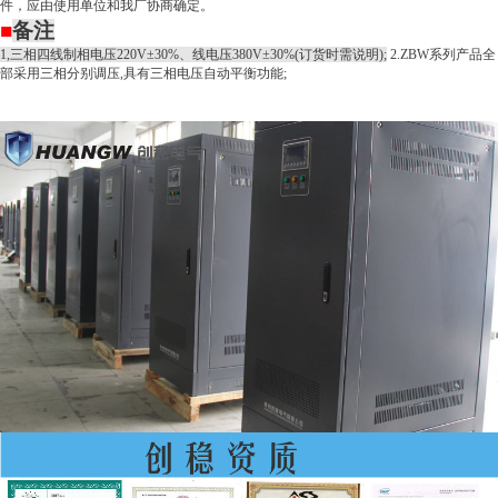
件，应由使用单位和我厂协商确定。
■
备注
1,
三相四线制相电压220V±30%、线电压380V±30%(订货时需说明);
2.ZBW
系列产品全
部采用三相分别调压
,
具有三相电压自动平衡功能
;