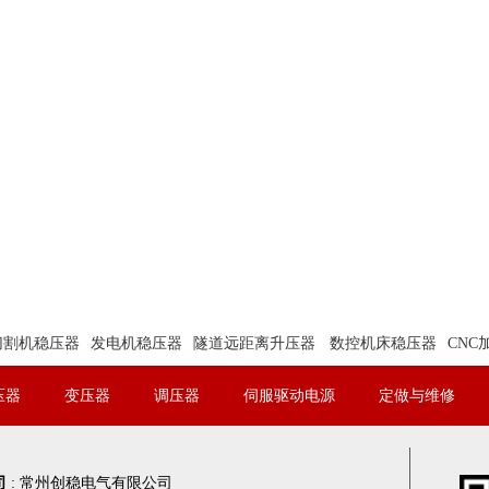
切割机稳压器
发电机稳压器
隧道远距离升压器
数控机床稳压器
CNC
压器
变压器
调压器
伺服驱动电源
定做与维修
司
:
常州创稳电气有限公司