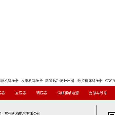
切割机稳压器
发电机稳压器
隧道远距离升压器
数控机床稳压器
CNC
压器
变压器
调压器
伺服驱动电源
定做与维修
司
:
常州创稳电气有限公司