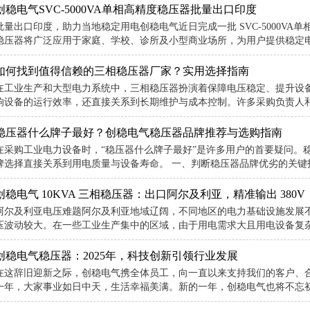
创稳电气SVC-5000VA单相高精度稳压器批量出口印度
批量出口印度，助力当地稳定用电创稳电气近日完成一批 SVC-5000V
稳压器将广泛应用于家庭、学校、诊所及小型商业场所，为用户提供稳定电压，
如何找到值得信赖的三相稳压器厂家？实用选择指南
在工业生产和大型电力系统中，三相稳压器扮演着保障电压稳定、提升设
响设备的运行效率，还直接关系到长期维护与成本控制。许多采购负责人和工
稳压器什么牌子最好？创稳电气稳压器品牌推荐与选购指南
在采购工业电力设备时，“稳压器什么牌子最好”是许多用户的首要疑问。
牌选择直接关系到用电质量与设备寿命。 一、判断稳压器品牌优劣的关键指标
创稳电气 10KVA 三相稳压器：出口阿尔及利亚，精准输出 380V
阿尔及利亚电压难题阿尔及利亚地域辽阔，不同地区的电力基础设施发展
压波动较大。在一些工业生产集中的区域，由于用电需求大且用电设备复杂，
创稳电气稳压器：2025年，科技创新引领行业发展
在这辞旧迎新之际，创稳电气携全体员工，向一直以来支持我们的客户、
一年，大家事业如日中天，生活幸福美满。新的一年，创稳电气也将不忘初心