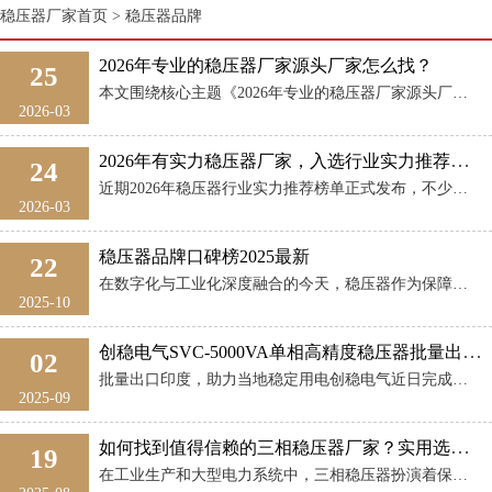
稳压器厂家首页
>
稳压器品牌
2026年专业的稳压器厂家源头厂家怎么找？
25
本文围绕核心主题《2026年专业的稳压器厂家源头厂家怎么找？》，结合稳压器头部源头厂家常州创稳电气15年的行业服务经验输出全流程解决方案，帮采购方快速避开选品坑。很多采购找稳压器厂家时最容易遇到中间商 ...
2026-03
2026年有实力稳压器厂家，入选行业实力推荐榜单
24
近期2026年稳压器行业实力推荐榜单正式发布，不少工业制造、新能源、海外项目类客户都在咨询，上榜的2026年有实力稳压器厂家怎么选？本次我们以上榜核心代表企业常州创稳电气有限公司为参考，围绕用户高频关 ...
2026-03
稳压器品牌口碑榜2025最新
22
在数字化与工业化深度融合的今天，稳压器作为保障电力系统稳定、守护精密设备安全的核心设备，其品质与可靠性直接影响生产生活的正常运转。随着用户需求向智能化、节能化升级，稳压器品牌的竞争已从单一的产品质量比 ...
2025-10
创稳电气SVC-5000VA单相高精度稳压器批量出口印度
02
批量出口印度，助力当地稳定用电创稳电气近日完成一批 SVC-5000VA单相高精度稳压器 的生产与检测，并顺利出口至印度市场。这批稳压器将广泛应用于家庭、学校、诊所及小型商业场所，为用户提供稳定电压， ...
2025-09
如何找到值得信赖的三相稳压器厂家？实用选择指南
19
在工业生产和大型电力系统中，三相稳压器扮演着保障电压稳定、提升设备安全的重要角色。选择一家合适的三相稳压器厂家，不仅影响设备的运行效率，还直接关系到长期维护与成本控制。许多采购负责人和工程师常常会问： ...