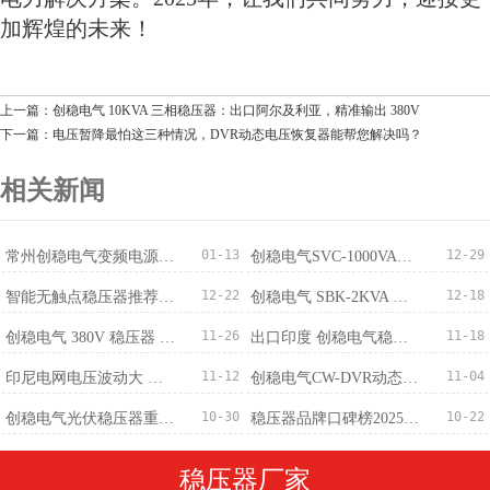
加辉煌的未来！
上一篇：创稳电气 10KVA 三相稳压器：出口阿尔及利亚，精准输出 380V
下一篇：电压暂降最怕这三种情况，DVR动态电压恢复器能帮您解决吗？
相关新闻
01-13
12-29
常州创稳电气变频电源成功出口越南，国际化布局稳步推进
创稳电气SVC-1000VA稳压器获100台订单适配监控220V/110V
12-22
12-18
智能无触点稳​压器推荐：免维护+稳压精度±0.5%
创稳电气 SBK-2KVA 三相干式变压器 380V 转 220V 批量订购完成
11-26
11-18
创稳电气 380V 稳压器 500KVA 成功出口马来西亚 赋能精密制造电压稳定新标杆
出口印度 创稳电气稳压器厂家：中国智造筑牢南亚供电防线
11-12
11-04
印尼电网电压波动大 创稳电气稳压器提供稳定解决方案
创稳电气CW-DVR动态电压恢复装置-专业治理
10-30
10-22
创稳电气光伏稳压器重磅发布：300V-460V宽幅输入，±1%稳压精度适配全场景
稳压器品牌口碑榜2025最新
稳压器厂家