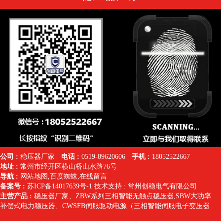
公司 :
稳压器厂家
电话 :
0519-89620606
手机 :
18052522667
地址 :
常州市经开区横山桥山水路76号
导航 :
网站地图
,
百度蜘蛛
,
在线留言
备案号 :
苏ICP备14017639号-1
技术支持 :
常州创稳电气有限公司
主营产品 :
稳压器厂家
、
ZBW系列三相智能无触点稳压器
,SBW大功率
补偿式电力稳压器
、
CWSFB伺服驱动电源（三相智能伺服电子变压器