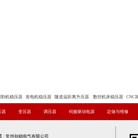
切割机稳压器
发电机稳压器
隧道远距离升压器
数控机床稳压器
CNC
压器
变压器
调压器
伺服驱动电源
定做与维修
司
:
常州创稳电气有限公司