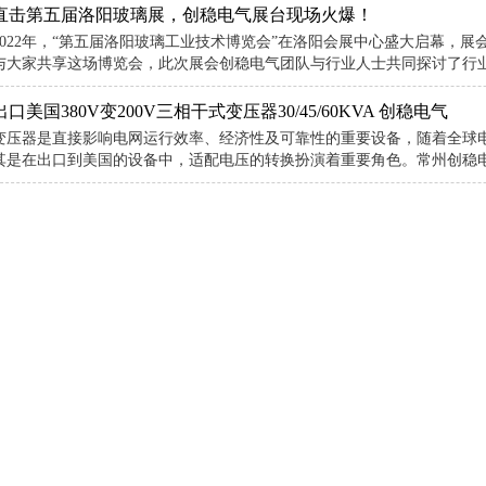
直击第五届洛阳玻璃展，创稳电气展台现场火爆！
2022年，“第五届洛阳玻璃工业技术博览会”在洛阳会展中心盛大启幕，
与大家共享这场博览会，此次展会创稳电气团队与行业人士共同探讨了行业机
出口美国380V变200V三相干式变压器30/45/60KVA 创稳电气
变压器是直接影响电网运行效率、经济性及可靠性的重要设备，随着全球
其是在出口到美国的设备中，适配电压的转换扮演着重要角色。常州创稳电气